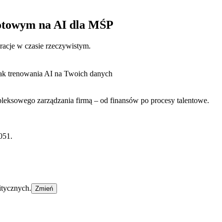
otowym na AI dla MŚP
eracje w czasie rzeczywistym.
ak trenowania AI na Twoich danych
eksowego zarządzania firmą – od finansów po procesy talentowe.
051.
itycznych.
Zmień