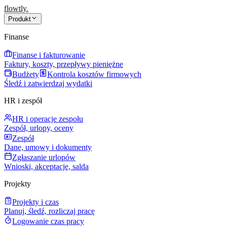
flowtly
.
Produkt
Finanse
Finanse i fakturowanie
Faktury, koszty, przepływy pieniężne
Budżety
Kontrola kosztów firmowych
Śledź i zatwierdzaj wydatki
HR i zespół
HR i operacje zespołu
Zespół, urlopy, oceny
Zespół
Dane, umowy i dokumenty
Zgłaszanie urlopów
Wnioski, akceptacje, salda
Projekty
Projekty i czas
Planuj, śledź, rozliczaj pracę
Logowanie czas pracy