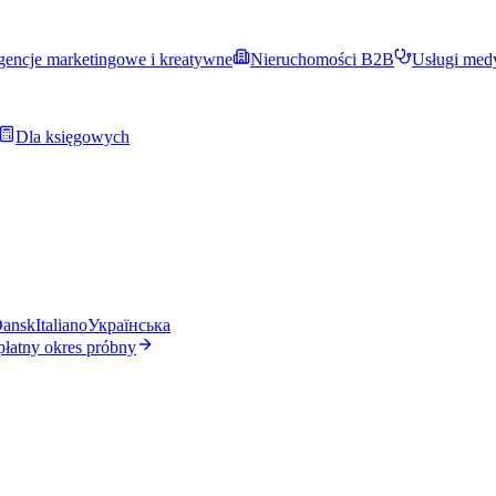
encje marketingowe i kreatywne
Nieruchomości B2B
Usługi med
Dla księgowych
ansk
Italiano
Українська
płatny okres próbny