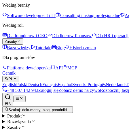
Według branży
Software development i IT
Consulting i usługi profesjonalne
Ag
Według roli
Dla founderów i CEO
Dla liderów finansów
Dla HR i operacji
Zasoby
Baza wiedzy
Tutoriale
Blog
Historia zmian
Dla programistów
Platforma deweloperska
API
MCP
Cennik
PL
English
Polski
Deutsch
Français
Español
Svenska
Português
Nederlands
D
+48 507 142 943
Zaloguj się
Zobacz demo na żywo
Rozpocznij bez
⌘K
Szukaj: dokumenty, blog, poradniki…
Produkt
Rozwiązania
Zasoby