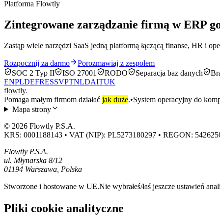
Platforma Flowtly
Zintegrowane zarządzanie firmą w ERP g
Zastąp wiele narzędzi SaaS jedną platformą łączącą finanse, HR i op
Rozpocznij za darmo
Porozmawiaj z zespołem
SOC 2 Typ II
ISO 27001
RODO
Separacja baz danych
Br
EN
PL
DE
FR
ES
SV
PT
NL
DA
IT
UK
flowtly
.
Pomaga małym firmom działać
jak duże
.
•
System operacyjny do kompl
Mapa strony
© 2026 Flowtly P.S.A.
KRS: 0001188143 • VAT (NIP): PL5273180297 • REGON: 542625
Flowtly P.S.A.
ul. Młynarska 8/12
01194 Warszawa, Polska
Stworzone i hostowane w UE.
Nie wybrałeś/łaś jeszcze ustawień anal
Pliki cookie analityczne