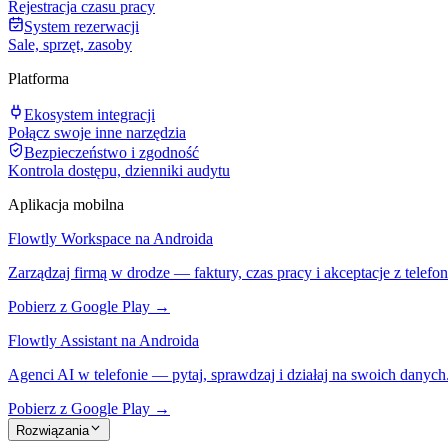
Rejestracja czasu pracy
System rezerwacji
Sale, sprzęt, zasoby
Platforma
Ekosystem integracji
Połącz swoje inne narzędzia
Bezpieczeństwo i zgodność
Kontrola dostępu, dzienniki audytu
Aplikacja mobilna
Flowtly Workspace na Androida
Zarządzaj firmą w drodze — faktury, czas pracy i akceptacje z telefon
Pobierz z Google Play →
Flowtly Assistant na Androida
Agenci AI w telefonie — pytaj, sprawdzaj i działaj na swoich danych
Pobierz z Google Play →
Rozwiązania