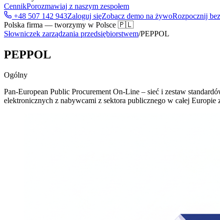
Cennik
Porozmawiaj z naszym zespołem
+48 507 142 943
Zaloguj się
Zobacz demo na żywo
Rozpocznij bez
Polska firma — tworzymy w Polsce 🇵🇱
Słowniczek zarządzania przedsiębiorstwem
/
PEPPOL
PEPPOL
Ogólny
Pan-European Public Procurement On-Line – sieć i zestaw standar
elektronicznych z nabywcami z sektora publicznego w całej Europi