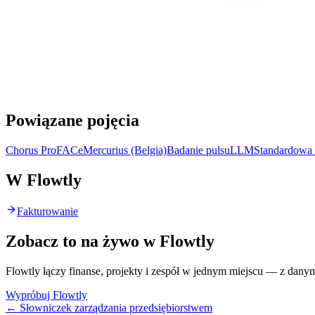
Powiązane pojęcia
Chorus Pro
FACe
Mercurius (Belgia)
Badanie pulsu
LLM
Standardowa 
W Flowtly
Fakturowanie
Zobacz to na żywo w Flowtly
Flowtly łączy finanse, projekty i zespół w jednym miejscu — z dany
Wypróbuj Flowtly
← Słowniczek zarządzania przedsiębiorstwem