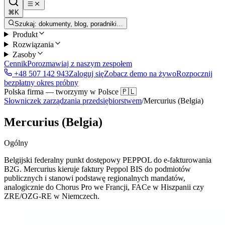
⌘K
Szukaj: dokumenty, blog, poradniki…
Produkt
Rozwiązania
Zasoby
Cennik
Porozmawiaj z naszym zespołem
+48 507 142 943
Zaloguj się
Zobacz demo na żywo
Rozpocznij
bezpłatny okres próbny
Polska firma — tworzymy w Polsce 🇵🇱
Słowniczek zarządzania przedsiębiorstwem
/
Mercurius (Belgia)
Mercurius (Belgia)
Ogólny
Belgijski federalny punkt dostępowy PEPPOL do e-fakturowania
B2G. Mercurius kieruje faktury Peppol BIS do podmiotów
publicznych i stanowi podstawę regionalnych mandatów,
analogicznie do Chorus Pro we Francji, FACe w Hiszpanii czy
ZRE/OZG-RE w Niemczech.