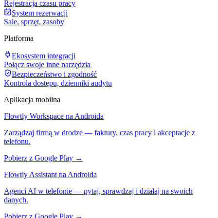
Rejestracja czasu pracy
System rezerwacji
Sale, sprzęt, zasoby
Platforma
Ekosystem integracji
Połącz swoje inne narzędzia
Bezpieczeństwo i zgodność
Kontrola dostępu, dzienniki audytu
Aplikacja mobilna
Flowtly Workspace na Androida
Zarządzaj firmą w drodze — faktury, czas pracy i akceptacje z
telefonu.
Pobierz z Google Play →
Flowtly Assistant na Androida
Agenci AI w telefonie — pytaj, sprawdzaj i działaj na swoich
danych.
Pobierz z Google Play →