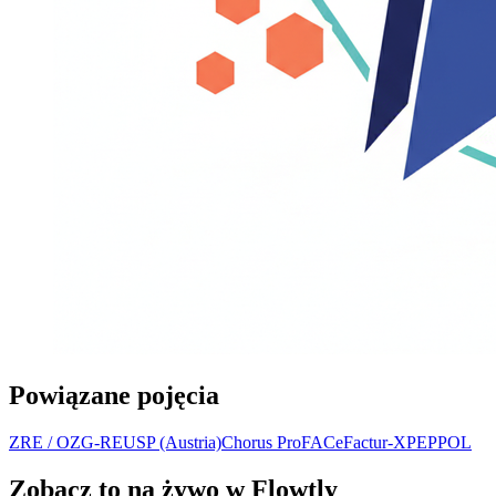
Powiązane pojęcia
ZRE / OZG-RE
USP (Austria)
Chorus Pro
FACe
Factur-X
PEPPOL
Zobacz to na żywo w Flowtly