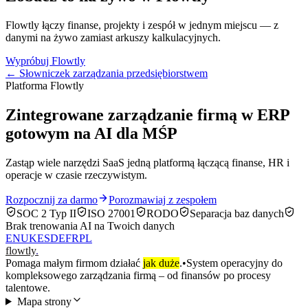
Flowtly łączy finanse, projekty i zespół w jednym miejscu — z
danymi na żywo zamiast arkuszy kalkulacyjnych.
Wypróbuj Flowtly
← Słowniczek zarządzania przedsiębiorstwem
Platforma Flowtly
Zintegrowane zarządzanie firmą w ERP
gotowym na AI dla MŚP
Zastąp wiele narzędzi SaaS jedną platformą łączącą finanse, HR i
operacje w czasie rzeczywistym.
Rozpocznij za darmo
Porozmawiaj z zespołem
SOC 2 Typ II
ISO 27001
RODO
Separacja baz danych
Brak trenowania AI na Twoich danych
EN
UK
ES
DE
FR
PL
flowtly
.
Pomaga małym firmom działać
jak duże
.
•
System operacyjny do
kompleksowego zarządzania firmą – od finansów po procesy
talentowe.
Mapa strony