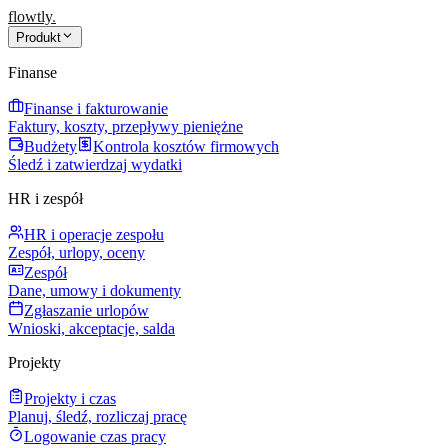
flowtly
.
Produkt
Finanse
Finanse i fakturowanie
Faktury, koszty, przepływy pieniężne
Budżety
Kontrola kosztów firmowych
Śledź i zatwierdzaj wydatki
HR i zespół
HR i operacje zespołu
Zespół, urlopy, oceny
Zespół
Dane, umowy i dokumenty
Zgłaszanie urlopów
Wnioski, akceptacje, salda
Projekty
Projekty i czas
Planuj, śledź, rozliczaj pracę
Logowanie czas pracy