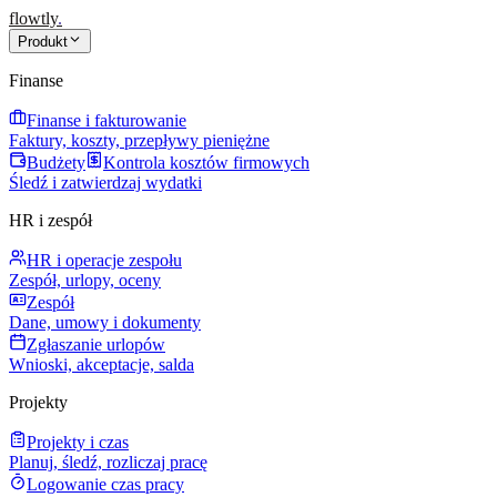
flowtly
.
Produkt
Finanse
Finanse i fakturowanie
Faktury, koszty, przepływy pieniężne
Budżety
Kontrola kosztów firmowych
Śledź i zatwierdzaj wydatki
HR i zespół
HR i operacje zespołu
Zespół, urlopy, oceny
Zespół
Dane, umowy i dokumenty
Zgłaszanie urlopów
Wnioski, akceptacje, salda
Projekty
Projekty i czas
Planuj, śledź, rozliczaj pracę
Logowanie czas pracy