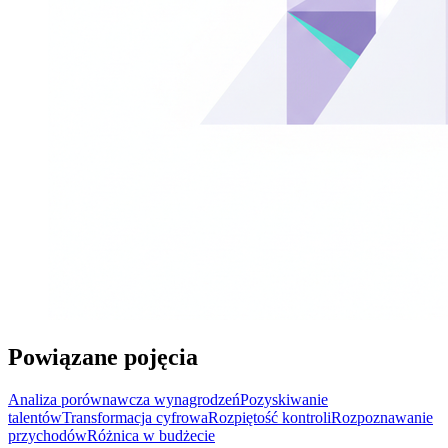
Powiązane pojęcia
Analiza porównawcza wynagrodzeń
Pozyskiwanie
talentów
Transformacja cyfrowa
Rozpiętość kontroli
Rozpoznawanie
przychodów
Różnica w budżecie