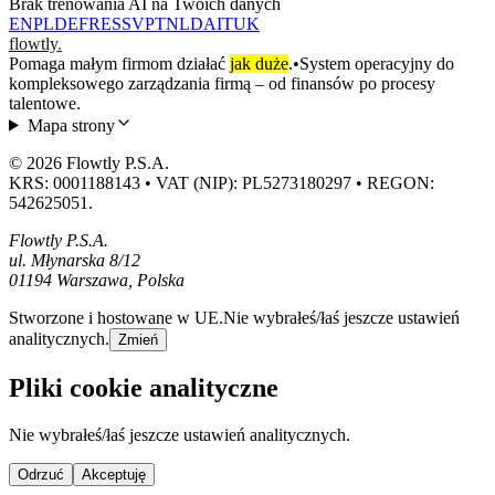
Brak trenowania AI na Twoich danych
EN
PL
DE
FR
ES
SV
PT
NL
DA
IT
UK
flowtly
.
Pomaga małym firmom działać
jak duże
.
•
System operacyjny do
kompleksowego zarządzania firmą – od finansów po procesy
talentowe.
Mapa strony
© 2026 Flowtly P.S.A.
KRS: 0001188143 • VAT (NIP): PL5273180297 • REGON:
542625051.
Flowtly P.S.A.
ul. Młynarska 8/12
01194 Warszawa, Polska
Stworzone i hostowane w UE.
Nie wybrałeś/łaś jeszcze ustawień
analitycznych.
Zmień
Pliki cookie analityczne
Nie wybrałeś/łaś jeszcze ustawień analitycznych.
Odrzuć
Akceptuję