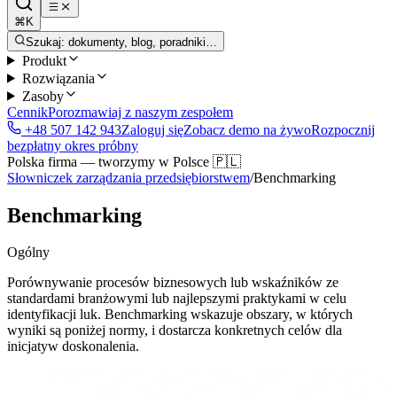
⌘K
Szukaj: dokumenty, blog, poradniki…
Produkt
Rozwiązania
Zasoby
Cennik
Porozmawiaj z naszym zespołem
+48 507 142 943
Zaloguj się
Zobacz demo na żywo
Rozpocznij
bezpłatny okres próbny
Polska firma — tworzymy w Polsce 🇵🇱
Słowniczek zarządzania przedsiębiorstwem
/
Benchmarking
Benchmarking
Ogólny
Porównywanie procesów biznesowych lub wskaźników ze
standardami branżowymi lub najlepszymi praktykami w celu
identyfikacji luk. Benchmarking wskazuje obszary, w których
wyniki są poniżej normy, i dostarcza konkretnych celów dla
inicjatyw doskonalenia.