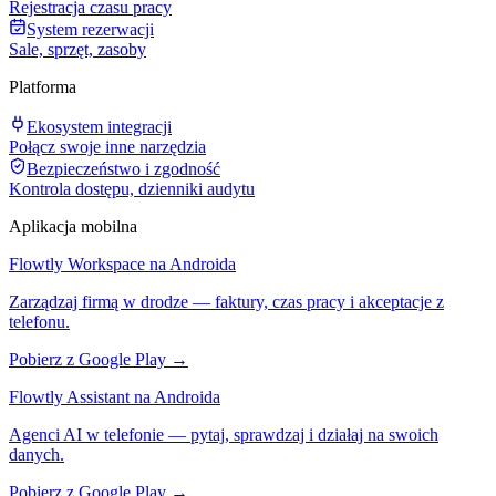
Rejestracja czasu pracy
System rezerwacji
Sale, sprzęt, zasoby
Platforma
Ekosystem integracji
Połącz swoje inne narzędzia
Bezpieczeństwo i zgodność
Kontrola dostępu, dzienniki audytu
Aplikacja mobilna
Flowtly Workspace na Androida
Zarządzaj firmą w drodze — faktury, czas pracy i akceptacje z
telefonu.
Pobierz z Google Play →
Flowtly Assistant na Androida
Agenci AI w telefonie — pytaj, sprawdzaj i działaj na swoich
danych.
Pobierz z Google Play →