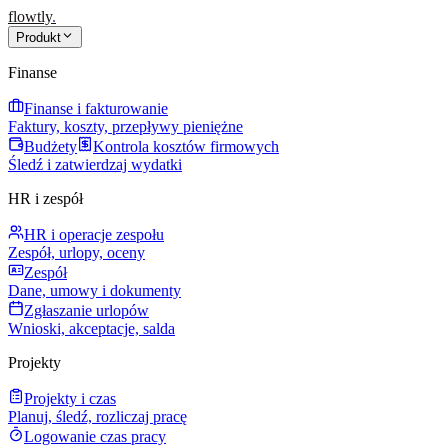
flowtly
.
Produkt
Finanse
Finanse i fakturowanie
Faktury, koszty, przepływy pieniężne
Budżety
Kontrola kosztów firmowych
Śledź i zatwierdzaj wydatki
HR i zespół
HR i operacje zespołu
Zespół, urlopy, oceny
Zespół
Dane, umowy i dokumenty
Zgłaszanie urlopów
Wnioski, akceptacje, salda
Projekty
Projekty i czas
Planuj, śledź, rozliczaj pracę
Logowanie czas pracy