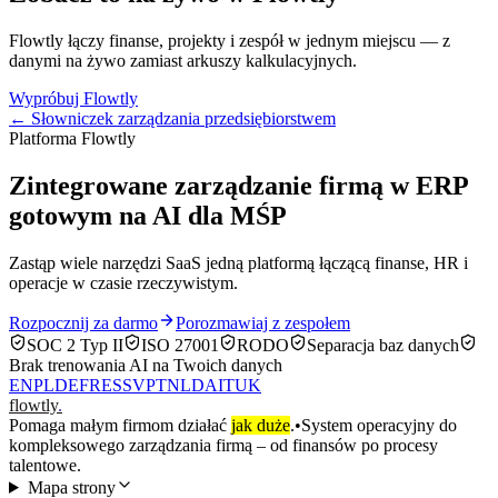
Flowtly łączy finanse, projekty i zespół w jednym miejscu — z
danymi na żywo zamiast arkuszy kalkulacyjnych.
Wypróbuj Flowtly
← Słowniczek zarządzania przedsiębiorstwem
Platforma Flowtly
Zintegrowane zarządzanie firmą w ERP
gotowym na AI dla MŚP
Zastąp wiele narzędzi SaaS jedną platformą łączącą finanse, HR i
operacje w czasie rzeczywistym.
Rozpocznij za darmo
Porozmawiaj z zespołem
SOC 2 Typ II
ISO 27001
RODO
Separacja baz danych
Brak trenowania AI na Twoich danych
EN
PL
DE
FR
ES
SV
PT
NL
DA
IT
UK
flowtly
.
Pomaga małym firmom działać
jak duże
.
•
System operacyjny do
kompleksowego zarządzania firmą – od finansów po procesy
talentowe.
Mapa strony