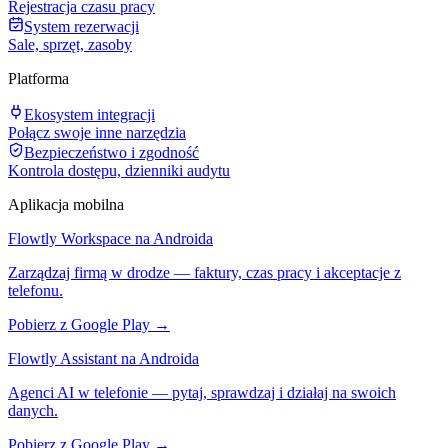
Rejestracja czasu pracy
System rezerwacji
Sale, sprzęt, zasoby
Platforma
Ekosystem integracji
Połącz swoje inne narzędzia
Bezpieczeństwo i zgodność
Kontrola dostępu, dzienniki audytu
Aplikacja mobilna
Flowtly Workspace na Androida
Zarządzaj firmą w drodze — faktury, czas pracy i akceptacje z
telefonu.
Pobierz z Google Play →
Flowtly Assistant na Androida
Agenci AI w telefonie — pytaj, sprawdzaj i działaj na swoich
danych.
Pobierz z Google Play →