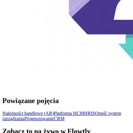
Powiązane pojęcia
Należności handlowe (AR)
Platforma HCM
HRIS
Opuść system
zarządzania
Prognozowanie
CRM
Zobacz to na żywo w Flowtly