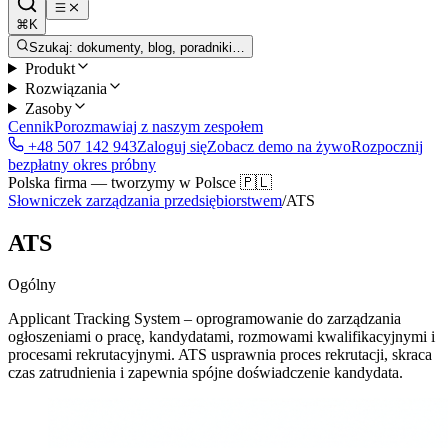
⌘K
Szukaj: dokumenty, blog, poradniki…
Produkt
Rozwiązania
Zasoby
Cennik
Porozmawiaj z naszym zespołem
+48 507 142 943
Zaloguj się
Zobacz demo na żywo
Rozpocznij
bezpłatny okres próbny
Polska firma — tworzymy w Polsce 🇵🇱
Słowniczek zarządzania przedsiębiorstwem
/
ATS
ATS
Ogólny
Applicant Tracking System – oprogramowanie do zarządzania
ogłoszeniami o pracę, kandydatami, rozmowami kwalifikacyjnymi i
procesami rekrutacyjnymi. ATS usprawnia proces rekrutacji, skraca
czas zatrudnienia i zapewnia spójne doświadczenie kandydata.