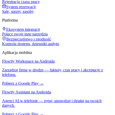
Rejestracja czasu pracy
System rezerwacji
Sale, sprzęt, zasoby
Platforma
Ekosystem integracji
Połącz swoje inne narzędzia
Bezpieczeństwo i zgodność
Kontrola dostępu, dzienniki audytu
Aplikacja mobilna
Flowtly Workspace na Androida
Zarządzaj firmą w drodze — faktury, czas pracy i akceptacje z
telefonu.
Pobierz z Google Play →
Flowtly Assistant na Androida
Agenci AI w telefonie — pytaj, sprawdzaj i działaj na swoich
danych.
Pobierz z Google Play →