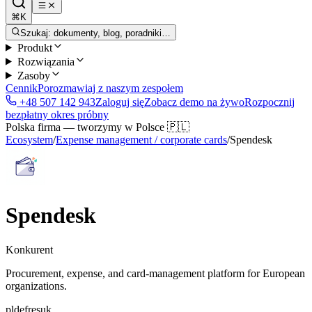
⌘K
Szukaj: dokumenty, blog, poradniki…
Produkt
Rozwiązania
Zasoby
Cennik
Porozmawiaj z naszym zespołem
+48 507 142 943
Zaloguj się
Zobacz demo na żywo
Rozpocznij
bezpłatny okres próbny
Polska firma — tworzymy w Polsce 🇵🇱
Ecosystem
/
Expense management / corporate cards
/
Spendesk
Spendesk
Konkurent
Procurement, expense, and card-management platform for European
organizations.
pl
de
fr
es
uk