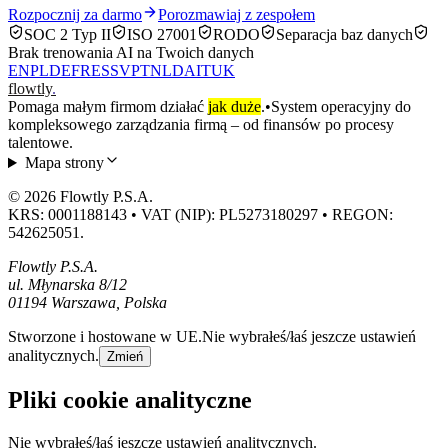
Rozpocznij za darmo
Porozmawiaj z zespołem
SOC 2 Typ II
ISO 27001
RODO
Separacja baz danych
Brak trenowania AI na Twoich danych
EN
PL
DE
FR
ES
SV
PT
NL
DA
IT
UK
flowtly
.
Pomaga małym firmom działać
jak duże
.
•
System operacyjny do
kompleksowego zarządzania firmą – od finansów po procesy
talentowe.
Mapa strony
© 2026 Flowtly P.S.A.
KRS: 0001188143 • VAT (NIP): PL5273180297 • REGON:
542625051.
Flowtly P.S.A.
ul. Młynarska 8/12
01194 Warszawa, Polska
Stworzone i hostowane w UE.
Nie wybrałeś/łaś jeszcze ustawień
analitycznych.
Zmień
Pliki cookie analityczne
Nie wybrałeś/łaś jeszcze ustawień analitycznych.