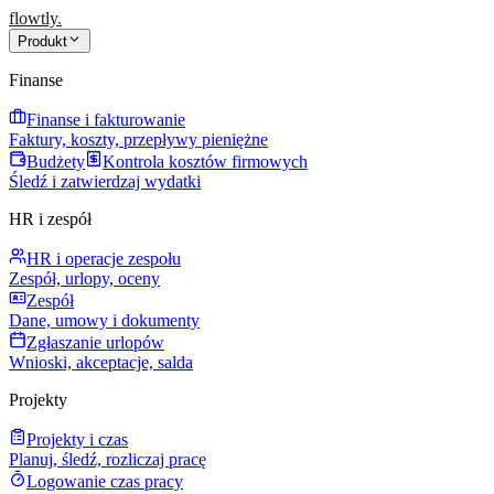
flowtly
.
Produkt
Finanse
Finanse i fakturowanie
Faktury, koszty, przepływy pieniężne
Budżety
Kontrola kosztów firmowych
Śledź i zatwierdzaj wydatki
HR i zespół
HR i operacje zespołu
Zespół, urlopy, oceny
Zespół
Dane, umowy i dokumenty
Zgłaszanie urlopów
Wnioski, akceptacje, salda
Projekty
Projekty i czas
Planuj, śledź, rozliczaj pracę
Logowanie czas pracy