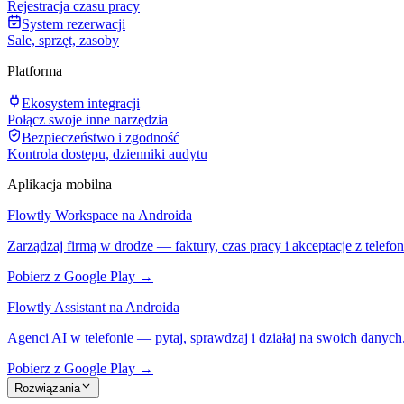
Rejestracja czasu pracy
System rezerwacji
Sale, sprzęt, zasoby
Platforma
Ekosystem integracji
Połącz swoje inne narzędzia
Bezpieczeństwo i zgodność
Kontrola dostępu, dzienniki audytu
Aplikacja mobilna
Flowtly Workspace na Androida
Zarządzaj firmą w drodze — faktury, czas pracy i akceptacje z telefon
Pobierz z Google Play →
Flowtly Assistant na Androida
Agenci AI w telefonie — pytaj, sprawdzaj i działaj na swoich danych
Pobierz z Google Play →
Rozwiązania