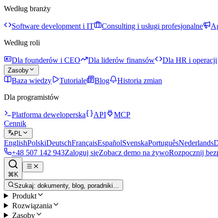
Według branży
Software development i IT
Consulting i usługi profesjonalne
Ag
Według roli
Dla founderów i CEO
Dla liderów finansów
Dla HR i operacji
Zasoby
Baza wiedzy
Tutoriale
Blog
Historia zmian
Dla programistów
Platforma deweloperska
API
MCP
Cennik
PL
English
Polski
Deutsch
Français
Español
Svenska
Português
Nederlands
D
+48 507 142 943
Zaloguj się
Zobacz demo na żywo
Rozpocznij bez
⌘K
Szukaj: dokumenty, blog, poradniki…
Produkt
Rozwiązania
Zasoby