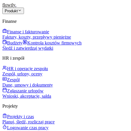
flowtly
.
Produkt
Finanse
Finanse i fakturowanie
Faktury, koszty, przepływy pieniężne
Budżety
Kontrola kosztów firmowych
Śledź i zatwierdzaj wydatki
HR i zespół
HR i operacje zespołu
Zespół, urlopy, oceny
Zespół
Dane, umowy i dokumenty
Zgłaszanie urlopów
Wnioski, akceptacje, salda
Projekty
Projekty i czas
Planuj, śledź, rozliczaj pracę
Logowanie czas pracy