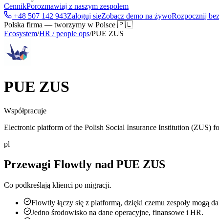
Cennik
Porozmawiaj z naszym zespołem
+48 507 142 943
Zaloguj się
Zobacz demo na żywo
Rozpocznij bez
Polska firma — tworzymy w Polsce 🇵🇱
Ecosystem
/
HR / people ops
/
PUE ZUS
PUE ZUS
Współpracuje
Electronic platform of the Polish Social Insurance Institution (ZUS) 
pl
Przewagi Flowtly nad PUE ZUS
Co podkreślają klienci po migracji.
Flowtly łączy się z platformą, dzięki czemu zespoły mogą dal
Jedno środowisko na dane operacyjne, finansowe i HR.