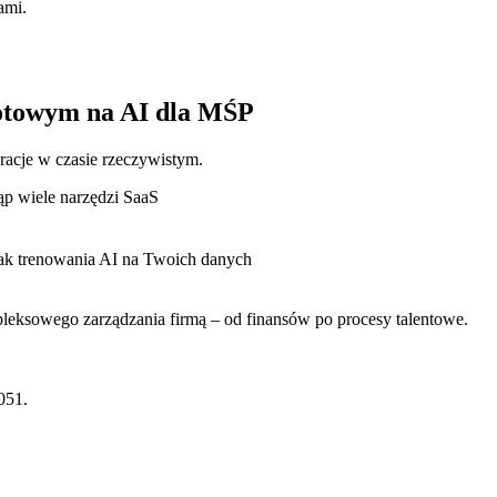
ami.
otowym na AI dla MŚP
eracje w czasie rzeczywistym.
ąp wiele narzędzi SaaS
ak trenowania AI na Twoich danych
eksowego zarządzania firmą – od finansów po procesy talentowe.
051.