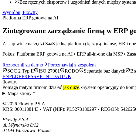
Bez ręcznych eksportów i uzgodnień danych między system
Wypróbuj Flowtly
Platforma ERP gotowa na AI
Zintegrowane zarządzanie firmą w ERP g
Zastąp wiele narzędzi SaaS jedną platformą łączącą finanse, HR i op
Fokus: Platforma ERP gotowa na AI • ERP all-in-one dla MŚP • Zast
Rozpocznij za darmo
Porozmawiaj z zespołem
SOC 2 Typ II
ISO 27001
RODO
Separacja baz danych
Br
EN
PL
DE
FR
ES
SV
PT
NL
DA
IT
UK
flowtly
.
Pomaga małym firmom działać
jak duże
.
•
System operacyjny do kompl
Mapa strony
© 2026 Flowtly P.S.A.
KRS: 0001188143 • VAT (NIP): PL5273180297 • REGON: 542625
Flowtly P.S.A.
ul. Młynarska 8/12
01194 Warszawa, Polska