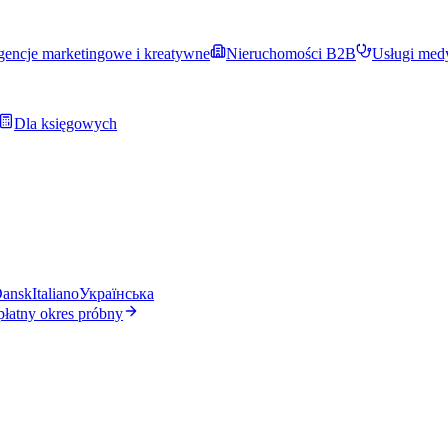
encje marketingowe i kreatywne
Nieruchomości B2B
Usługi med
Dla księgowych
ansk
Italiano
Українська
płatny okres próbny