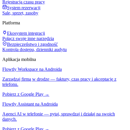
Rejestracja czasu pracy
System rezerwacji
Sale, sprzęt, zasoby
Platforma
Ekosystem integracji
Połącz swoje inne narzędzia
Bezpieczeństwo i zgodność
Kontrola dostępu, dzienniki audytu
Aplikacja mobilna
Flowtly Workspace na Androida
Zarządzaj firmą w drodze — faktury, czas pracy i akceptacje z
telefonu.
Pobierz z Google Play →
Flowtly Assistant na Androida
Agenci AI w telefonie — pytaj, sprawdzaj i działaj na swoich
danych.
Pobierz z Google Play →