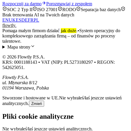
Rozpocznij za darmo
Porozmawiaj z zespołem
SOC 2 Typ II
ISO 27001
RODO
Separacja baz danych
Brak trenowania AI na Twoich danych
EN
UK
ES
DE
FR
PL
flowtly
.
Pomaga małym firmom działać
jak duże
.
•
System operacyjny do
kompleksowego zarządzania firmą – od finansów po procesy
talentowe.
Mapa strony
© 2026 Flowtly P.S.A.
KRS: 0001188143 • VAT (NIP): PL5273180297 • REGON:
542625051.
Flowtly P.S.A.
ul. Młynarska 8/12
01194 Warszawa, Polska
Stworzone i hostowane w UE.
Nie wybrałeś/łaś jeszcze ustawień
analitycznych.
Zmień
Pliki cookie analityczne
Nie wybrałeś/łaś jeszcze ustawień analitycznych.