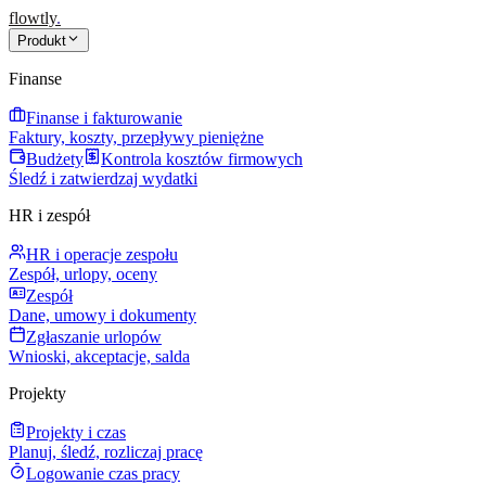
flowtly
.
Produkt
Finanse
Finanse i fakturowanie
Faktury, koszty, przepływy pieniężne
Budżety
Kontrola kosztów firmowych
Śledź i zatwierdzaj wydatki
HR i zespół
HR i operacje zespołu
Zespół, urlopy, oceny
Zespół
Dane, umowy i dokumenty
Zgłaszanie urlopów
Wnioski, akceptacje, salda
Projekty
Projekty i czas
Planuj, śledź, rozliczaj pracę
Logowanie czas pracy