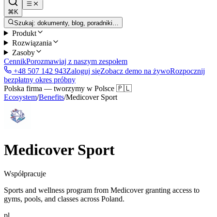
⌘K
Szukaj: dokumenty, blog, poradniki…
Produkt
Rozwiązania
Zasoby
Cennik
Porozmawiaj z naszym zespołem
+48 507 142 943
Zaloguj się
Zobacz demo na żywo
Rozpocznij
bezpłatny okres próbny
Polska firma — tworzymy w Polsce 🇵🇱
Ecosystem
/
Benefits
/
Medicover Sport
Medicover Sport
Współpracuje
Sports and wellness program from Medicover granting access to
gyms, pools, and classes across Poland.
pl