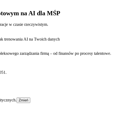
otowym na AI dla MŚP
eracje w czasie rzeczywistym.
ak trenowania AI na Twoich danych
eksowego zarządzania firmą – od finansów po procesy talentowe.
051.
itycznych.
Zmień