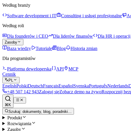
Według branży
Software development i IT
Consulting i usługi profesjonalne
Ag
Według roli
Dla founderów i CEO
Dla liderów finansów
Dla HR i operacji
Zasoby
Baza wiedzy
Tutoriale
Blog
Historia zmian
Dla programistów
Platforma deweloperska
API
MCP
Cennik
PL
English
Polski
Deutsch
Français
Español
Svenska
Português
Nederlands
D
+48 507 142 943
Zaloguj się
Zobacz demo na żywo
Rozpocznij bez
⌘K
Szukaj: dokumenty, blog, poradniki…
Produkt
Rozwiązania
Zasoby