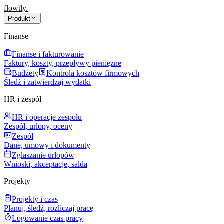
flowtly
.
Produkt
Finanse
Finanse i fakturowanie
Faktury, koszty, przepływy pieniężne
Budżety
Kontrola kosztów firmowych
Śledź i zatwierdzaj wydatki
HR i zespół
HR i operacje zespołu
Zespół, urlopy, oceny
Zespół
Dane, umowy i dokumenty
Zgłaszanie urlopów
Wnioski, akceptacje, salda
Projekty
Projekty i czas
Planuj, śledź, rozliczaj pracę
Logowanie czas pracy