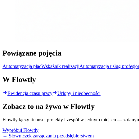
Powiązane pojęcia
Automatyzacja płac
Wskaźnik realizacji
Automatyzacja usług profesj
W Flowtly
Ewidencja czasu pracy
Urlopy i nieobecności
Zobacz to na żywo w Flowtly
Flowtly łączy finanse, projekty i zespół w jednym miejscu — z dany
Wypróbuj Flowtly
← Słowniczek zarządzania przedsiębiorstwem