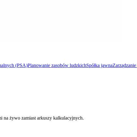
onalnych (PSA)
Planowanie zasobów ludzkich
Spółka jawna
Zarządzanie
mi na żywo zamiast arkuszy kalkulacyjnych.