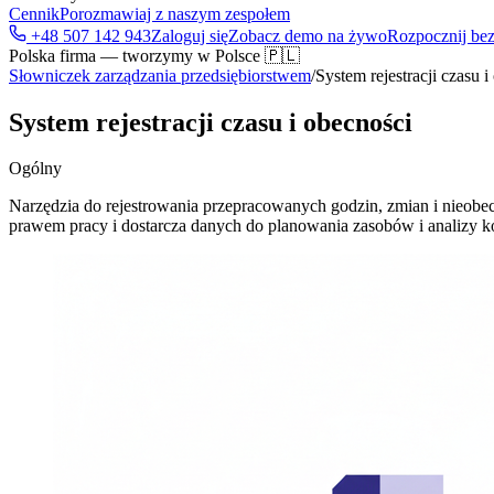
Cennik
Porozmawiaj z naszym zespołem
+48 507 142 943
Zaloguj się
Zobacz demo na żywo
Rozpocznij bez
Polska firma — tworzymy w Polsce 🇵🇱
Słowniczek zarządzania przedsiębiorstwem
/
System rejestracji czasu i
System rejestracji czasu i obecności
Ogólny
Narzędzia do rejestrowania przepracowanych godzin, zmian i nieobec
prawem pracy i dostarcza danych do planowania zasobów i analizy k