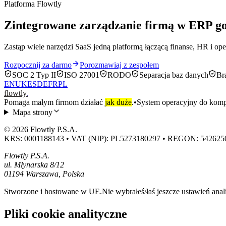
Platforma Flowtly
Zintegrowane zarządzanie firmą w ERP g
Zastąp wiele narzędzi SaaS jedną platformą łączącą finanse, HR i op
Rozpocznij za darmo
Porozmawiaj z zespołem
SOC 2 Typ II
ISO 27001
RODO
Separacja baz danych
Br
EN
UK
ES
DE
FR
PL
flowtly
.
Pomaga małym firmom działać
jak duże
.
•
System operacyjny do kompl
Mapa strony
© 2026 Flowtly P.S.A.
KRS: 0001188143 • VAT (NIP): PL5273180297 • REGON: 542625
Flowtly P.S.A.
ul. Młynarska 8/12
01194 Warszawa, Polska
Stworzone i hostowane w UE.
Nie wybrałeś/łaś jeszcze ustawień anal
Pliki cookie analityczne