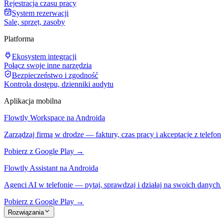
Rejestracja czasu pracy
System rezerwacji
Sale, sprzęt, zasoby
Platforma
Ekosystem integracji
Połącz swoje inne narzędzia
Bezpieczeństwo i zgodność
Kontrola dostępu, dzienniki audytu
Aplikacja mobilna
Flowtly Workspace na Androida
Zarządzaj firmą w drodze — faktury, czas pracy i akceptacje z telefon
Pobierz z Google Play →
Flowtly Assistant na Androida
Agenci AI w telefonie — pytaj, sprawdzaj i działaj na swoich danych
Pobierz z Google Play →
Rozwiązania