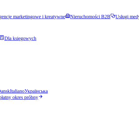
encje marketingowe i kreatywne
Nieruchomości B2B
Usługi med
Dla księgowych
ansk
Italiano
Українська
płatny okres próbny