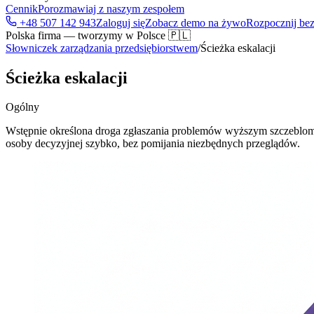
Cennik
Porozmawiaj z naszym zespołem
+48 507 142 943
Zaloguj się
Zobacz demo na żywo
Rozpocznij bez
Polska firma — tworzymy w Polsce 🇵🇱
Słowniczek zarządzania przedsiębiorstwem
/
Ścieżka eskalacji
Ścieżka eskalacji
Ogólny
Wstępnie określona droga zgłaszania problemów wyższym szczeblom d
osoby decyzyjnej szybko, bez pomijania niezbędnych przeglądów.