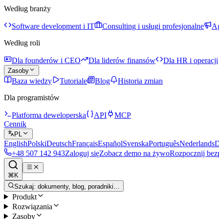
Według branży
Software development i IT
Consulting i usługi profesjonalne
Ag
Według roli
Dla founderów i CEO
Dla liderów finansów
Dla HR i operacji
Zasoby
Baza wiedzy
Tutoriale
Blog
Historia zmian
Dla programistów
Platforma deweloperska
API
MCP
Cennik
PL
English
Polski
Deutsch
Français
Español
Svenska
Português
Nederlands
D
+48 507 142 943
Zaloguj się
Zobacz demo na żywo
Rozpocznij bez
⌘K
Szukaj: dokumenty, blog, poradniki…
Produkt
Rozwiązania
Zasoby