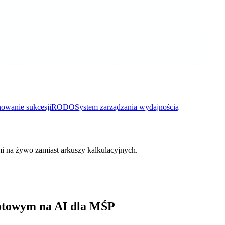
nowanie sukcesji
RODO
System zarządzania wydajnością
mi na żywo zamiast arkuszy kalkulacyjnych.
otowym na AI dla MŚP