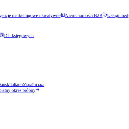
encje marketingowe i kreatywne
Nieruchomości B2B
Usługi med
Dla księgowych
ansk
Italiano
Українська
płatny okres próbny