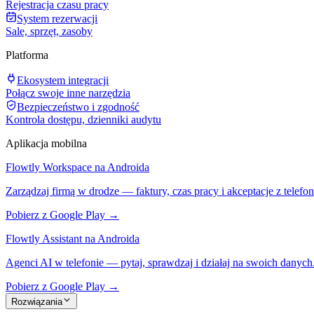
Rejestracja czasu pracy
System rezerwacji
Sale, sprzęt, zasoby
Platforma
Ekosystem integracji
Połącz swoje inne narzędzia
Bezpieczeństwo i zgodność
Kontrola dostępu, dzienniki audytu
Aplikacja mobilna
Flowtly Workspace na Androida
Zarządzaj firmą w drodze — faktury, czas pracy i akceptacje z telefon
Pobierz z Google Play →
Flowtly Assistant na Androida
Agenci AI w telefonie — pytaj, sprawdzaj i działaj na swoich danych
Pobierz z Google Play →
Rozwiązania