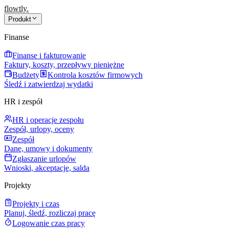
flowtly
.
Produkt
Finanse
Finanse i fakturowanie
Faktury, koszty, przepływy pieniężne
Budżety
Kontrola kosztów firmowych
Śledź i zatwierdzaj wydatki
HR i zespół
HR i operacje zespołu
Zespół, urlopy, oceny
Zespół
Dane, umowy i dokumenty
Zgłaszanie urlopów
Wnioski, akceptacje, salda
Projekty
Projekty i czas
Planuj, śledź, rozliczaj pracę
Logowanie czas pracy