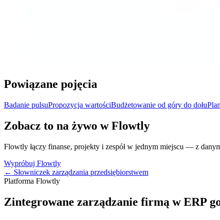
Powiązane pojęcia
Badanie pulsu
Propozycja wartości
Budżetowanie od góry do dołu
Pla
Zobacz to na żywo w Flowtly
Flowtly łączy finanse, projekty i zespół w jednym miejscu — z dany
Wypróbuj Flowtly
← Słowniczek zarządzania przedsiębiorstwem
Platforma Flowtly
Zintegrowane zarządzanie firmą w ERP g