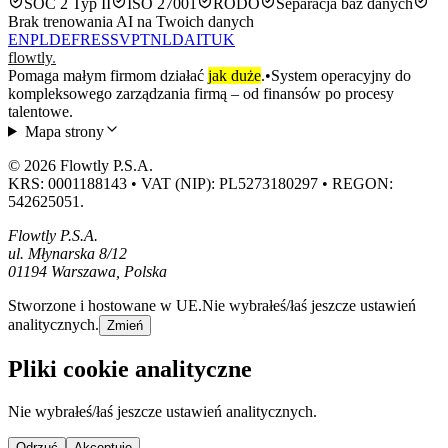
SOC 2 Typ II
ISO 27001
RODO
Separacja baz danych
Brak trenowania AI na Twoich danych
EN
PL
DE
FR
ES
SV
PT
NL
DA
IT
UK
flowtly
.
Pomaga małym firmom działać
jak duże
.
•
System operacyjny do
kompleksowego zarządzania firmą – od finansów po procesy
talentowe.
Mapa strony
© 2026 Flowtly P.S.A.
KRS: 0001188143 • VAT (NIP): PL5273180297 • REGON:
542625051.
Flowtly P.S.A.
ul. Młynarska 8/12
01194 Warszawa, Polska
Stworzone i hostowane w UE.
Nie wybrałeś/łaś jeszcze ustawień
analitycznych.
Zmień
Pliki cookie analityczne
Nie wybrałeś/łaś jeszcze ustawień analitycznych.
Odrzuć
Akceptuję