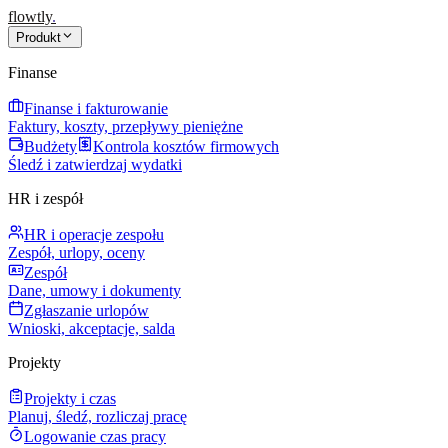
flowtly
.
Produkt
Finanse
Finanse i fakturowanie
Faktury, koszty, przepływy pieniężne
Budżety
Kontrola kosztów firmowych
Śledź i zatwierdzaj wydatki
HR i zespół
HR i operacje zespołu
Zespół, urlopy, oceny
Zespół
Dane, umowy i dokumenty
Zgłaszanie urlopów
Wnioski, akceptacje, salda
Projekty
Projekty i czas
Planuj, śledź, rozliczaj pracę
Logowanie czas pracy