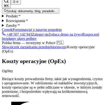
⌘K
Szukaj: dokumenty, blog, poradniki…
Produkt
Rozwiązania
Zasoby
Cennik
Porozmawiaj z naszym zespołem
+48 507 142 943
Zaloguj się
Zobacz demo na żywo
Rozpocznij
bezpłatny okres próbny
Polska firma — tworzymy w Polsce 🇵🇱
Słowniczek zarządzania przedsiębiorstwem
/
Koszty operacyjne
(OpEx)
Koszty operacyjne (OpEx)
Ogólny
Bieżące koszty prowadzenia firmy, takie jak wynagrodzenia, czynsz
i oprogramowanie. W odróżnieniu od nakładów inwestycyjnych,
koszty operacyjne są w pełni odliczane w okresie, w którym zostały
poniesione, i bezpośrednio wpływają na krótkoterminową
rentowność.