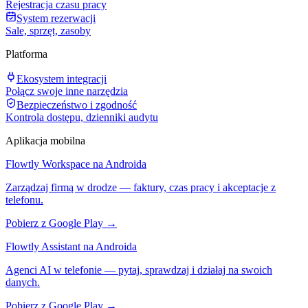
Rejestracja czasu pracy
System rezerwacji
Sale, sprzęt, zasoby
Platforma
Ekosystem integracji
Połącz swoje inne narzędzia
Bezpieczeństwo i zgodność
Kontrola dostępu, dzienniki audytu
Aplikacja mobilna
Flowtly Workspace na Androida
Zarządzaj firmą w drodze — faktury, czas pracy i akceptacje z
telefonu.
Pobierz z Google Play →
Flowtly Assistant na Androida
Agenci AI w telefonie — pytaj, sprawdzaj i działaj na swoich
danych.
Pobierz z Google Play →