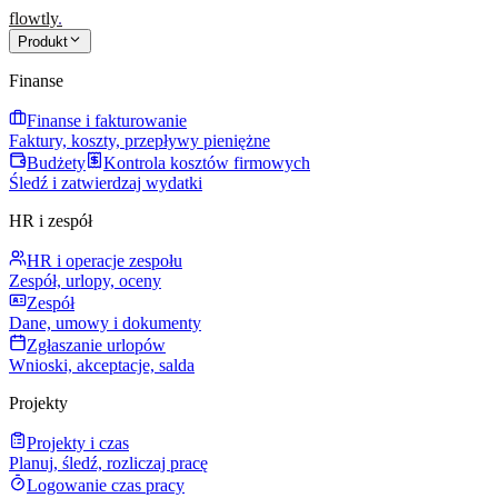
flowtly
.
Produkt
Finanse
Finanse i fakturowanie
Faktury, koszty, przepływy pieniężne
Budżety
Kontrola kosztów firmowych
Śledź i zatwierdzaj wydatki
HR i zespół
HR i operacje zespołu
Zespół, urlopy, oceny
Zespół
Dane, umowy i dokumenty
Zgłaszanie urlopów
Wnioski, akceptacje, salda
Projekty
Projekty i czas
Planuj, śledź, rozliczaj pracę
Logowanie czas pracy