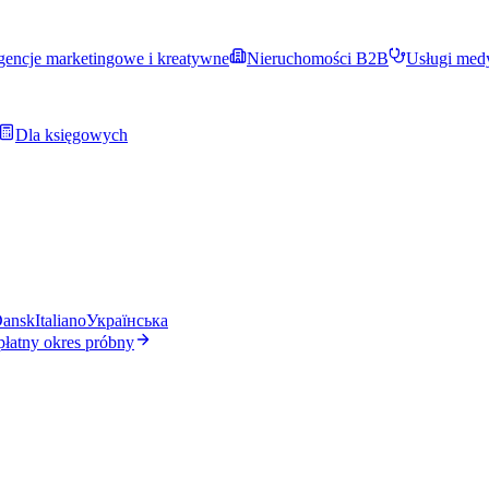
encje marketingowe i kreatywne
Nieruchomości B2B
Usługi med
Dla księgowych
ansk
Italiano
Українська
płatny okres próbny