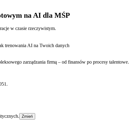
otowym na AI dla MŚP
eracje w czasie rzeczywistym.
ak trenowania AI na Twoich danych
eksowego zarządzania firmą – od finansów po procesy talentowe.
051.
itycznych.
Zmień