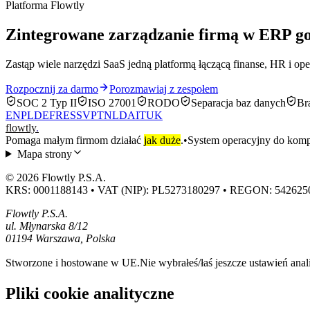
Platforma Flowtly
Zintegrowane zarządzanie firmą w ERP g
Zastąp wiele narzędzi SaaS jedną platformą łączącą finanse, HR i op
Rozpocznij za darmo
Porozmawiaj z zespołem
SOC 2 Typ II
ISO 27001
RODO
Separacja baz danych
Br
EN
PL
DE
FR
ES
SV
PT
NL
DA
IT
UK
flowtly
.
Pomaga małym firmom działać
jak duże
.
•
System operacyjny do kompl
Mapa strony
© 2026 Flowtly P.S.A.
KRS: 0001188143 • VAT (NIP): PL5273180297 • REGON: 542625
Flowtly P.S.A.
ul. Młynarska 8/12
01194 Warszawa, Polska
Stworzone i hostowane w UE.
Nie wybrałeś/łaś jeszcze ustawień anal
Pliki cookie analityczne