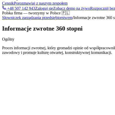
Cennik
Porozmawiaj z naszym zespołem
+48 507 142 943
Zaloguj się
Zobacz demo na żywo
Rozpocznij bez
Polska firma — tworzymy w Polsce 🇵🇱
Słowniczek zarządzania przedsiębiorstwem
/
Informacje zwrotne 360 ​​s
Informacje zwrotne 360 ​​stopni
Ogólny
Proces informacji zwrotnej, który gromadzi opinie od współpracown
zawodowy i promuje kulturę otwartej, konstruktywnej komunikacji.