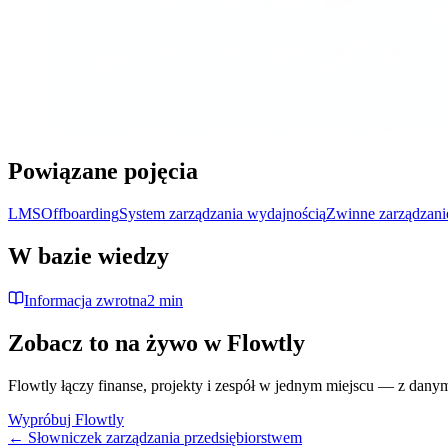
Powiązane pojęcia
LMS
Offboarding
System zarządzania wydajnością
Zwinne zarządzani
W bazie wiedzy
Informacja zwrotna
2 min
Zobacz to na żywo w Flowtly
Flowtly łączy finanse, projekty i zespół w jednym miejscu — z dany
Wypróbuj Flowtly
← Słowniczek zarządzania przedsiębiorstwem