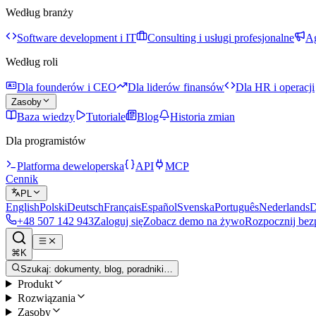
Według branży
Software development i IT
Consulting i usługi profesjonalne
Ag
Według roli
Dla founderów i CEO
Dla liderów finansów
Dla HR i operacji
Zasoby
Baza wiedzy
Tutoriale
Blog
Historia zmian
Dla programistów
Platforma deweloperska
API
MCP
Cennik
PL
English
Polski
Deutsch
Français
Español
Svenska
Português
Nederlands
D
+48 507 142 943
Zaloguj się
Zobacz demo na żywo
Rozpocznij bez
⌘K
Szukaj: dokumenty, blog, poradniki…
Produkt
Rozwiązania
Zasoby