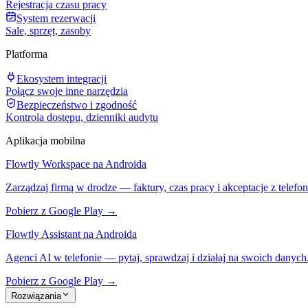
Rejestracja czasu pracy
System rezerwacji
Sale, sprzęt, zasoby
Platforma
Ekosystem integracji
Połącz swoje inne narzędzia
Bezpieczeństwo i zgodność
Kontrola dostępu, dzienniki audytu
Aplikacja mobilna
Flowtly Workspace na Androida
Zarządzaj firmą w drodze — faktury, czas pracy i akceptacje z telefon
Pobierz z Google Play →
Flowtly Assistant na Androida
Agenci AI w telefonie — pytaj, sprawdzaj i działaj na swoich danych
Pobierz z Google Play →
Rozwiązania