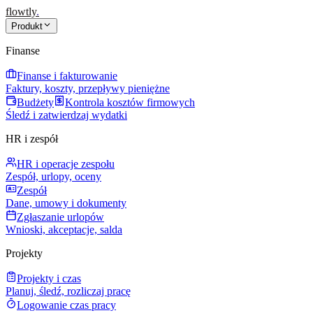
flowtly
.
Produkt
Finanse
Finanse i fakturowanie
Faktury, koszty, przepływy pieniężne
Budżety
Kontrola kosztów firmowych
Śledź i zatwierdzaj wydatki
HR i zespół
HR i operacje zespołu
Zespół, urlopy, oceny
Zespół
Dane, umowy i dokumenty
Zgłaszanie urlopów
Wnioski, akceptacje, salda
Projekty
Projekty i czas
Planuj, śledź, rozliczaj pracę
Logowanie czas pracy