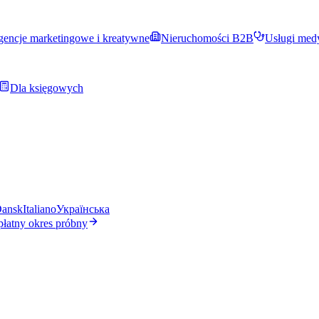
encje marketingowe i kreatywne
Nieruchomości B2B
Usługi med
Dla księgowych
ansk
Italiano
Українська
płatny okres próbny