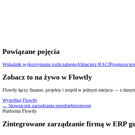
Powiązane pojęcia
Wskaźnik wykorzystania rozliczalnego
AI
macierz RACI
Prognoza kr
Zobacz to na żywo w Flowtly
Flowtly łączy finanse, projekty i zespół w jednym miejscu — z dany
Wypróbuj Flowtly
← Słowniczek zarządzania przedsiębiorstwem
Platforma Flowtly
Zintegrowane zarządzanie firmą w ERP g