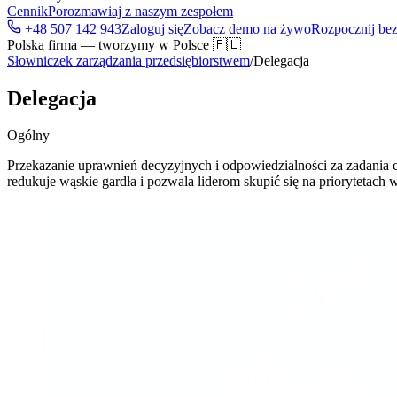
Cennik
Porozmawiaj z naszym zespołem
+48 507 142 943
Zaloguj się
Zobacz demo na żywo
Rozpocznij bez
Polska firma — tworzymy w Polsce 🇵🇱
Słowniczek zarządzania przedsiębiorstwem
/
Delegacja
Delegacja
Ogólny
Przekazanie uprawnień decyzyjnych i odpowiedzialności za zadania 
redukuje wąskie gardła i pozwala liderom skupić się na priorytetach 