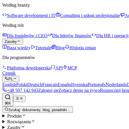
Według branży
Software development i IT
Consulting i usługi profesjonalne
Ag
Według roli
Dla founderów i CEO
Dla liderów finansów
Dla HR i operacji
Zasoby
Baza wiedzy
Tutoriale
Blog
Historia zmian
Dla programistów
Platforma deweloperska
API
MCP
Cennik
PL
English
Polski
Deutsch
Français
Español
Svenska
Português
Nederlands
D
+48 507 142 943
Zaloguj się
Zobacz demo na żywo
Rozpocznij bez
⌘K
Szukaj: dokumenty, blog, poradniki…
Produkt
Rozwiązania
Zasoby