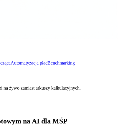
ocząca
Automatyzacja płac
Benchmarking
mi na żywo zamiast arkuszy kalkulacyjnych.
otowym na AI dla MŚP